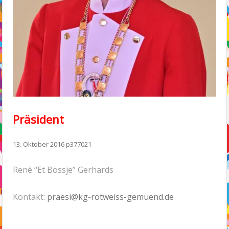
Präsident
13. Oktober 2016
p377021
René “Et Bössje” Gerhards
Kontakt:
praesi@kg-rotweiss-gemuend.de