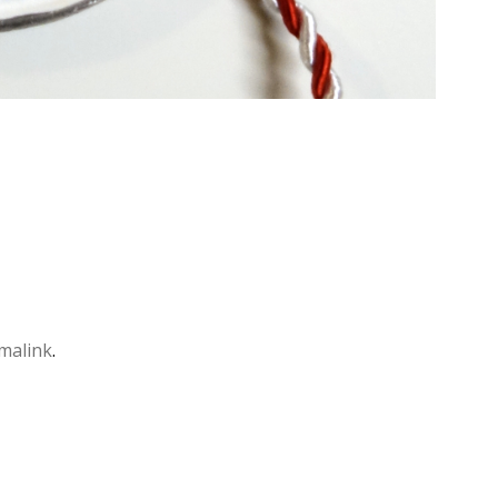
malink
.