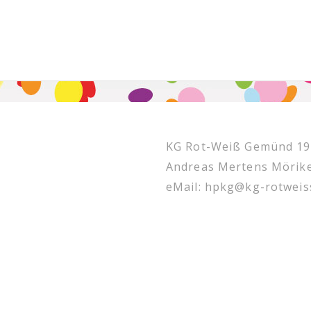
KG Rot-Weiß Gemünd 195
Andreas Mertens Mörik
eMail: hpkg@kg-rotwei