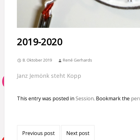
2019-2020
8. Oktober 2019
René Gerhards
Janz Jemönk steht Kopp
This entry was posted in
Session
. Bookmark the
per
Post
Previous post
Next post
navigation