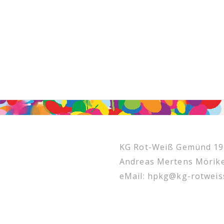
KG Rot-Weiß Gemünd 195
Andreas Mertens Mörik
eMail: hpkg@kg-rotwei