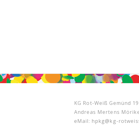
KG Rot-Weiß Gemünd 195
Andreas Mertens Mörik
eMail: hpkg@kg-rotwei